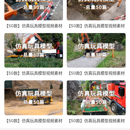
【50款】仿真玩具模型视频素材
【50款】仿真玩具模型视频素材
【50款】仿真玩具模型视频素材
【50款】仿真玩具模型视频素材
【50款】仿真玩具模型视频素材
【50款】仿真玩具模型视频素材