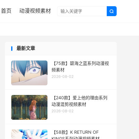

首页
动漫视频素材

最新文章
【75款】碧海之蓝系列动漫视
频素材
2026-08-02
【240款】爱上他的理由系列
动漫混剪视频素材
2026-08-02
【58款】K RETURN OF
KINGS系列动漫视频素材