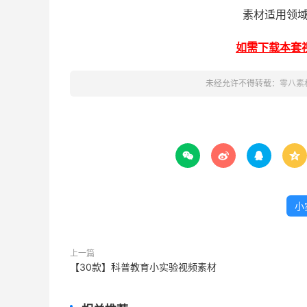
素材适用领
如需下载本套
未经允许不得转载：
零八素




小
上一篇
【30款】科普教育小实验视频素材