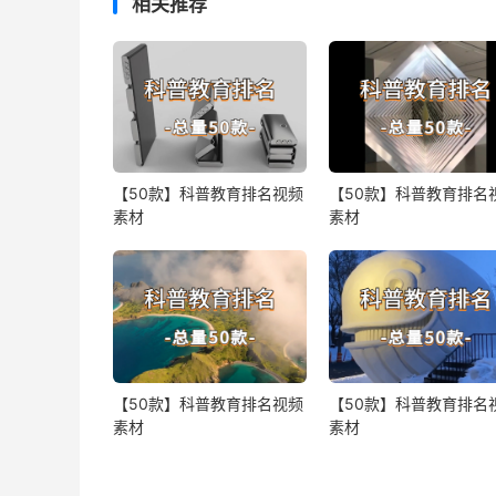
相关推荐
【50款】科普教育排名视频
【50款】科普教育排名
素材
素材
【50款】科普教育排名视频
【50款】科普教育排名
素材
素材