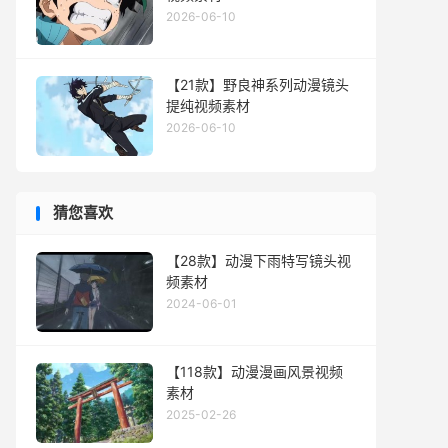
2026-06-10
【21款】野良神系列动漫镜头
提纯视频素材
2026-06-10
猜您喜欢
【28款】动漫下雨特写镜头视
频素材
2024-06-01
【118款】动漫漫画风景视频
素材
2025-02-26