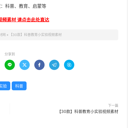
域：科普、教育、启蒙等
视频素材 请点击此处直达
材网
»
【30款】科普教育小实验视频素材
分享到





实验
科普
下一篇
【30款】科普教育小实验视频素材