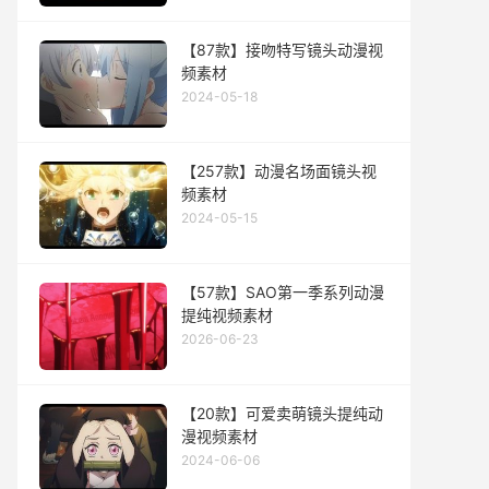
【87款】接吻特写镜头动漫视
频素材
2024-05-18
【257款】动漫名场面镜头视
频素材
2024-05-15
【57款】SAO第一季系列动漫
提纯视频素材
2026-06-23
【20款】可爱卖萌镜头提纯动
漫视频素材
2024-06-06