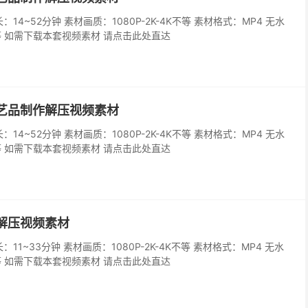
14~52分钟 素材画质：1080P-2K-4K不等 素材格式：MP4 无水
等 如需下载本套视频素材 请点击此处直达
艺品制作解压视频素材
14~52分钟 素材画质：1080P-2K-4K不等 素材格式：MP4 无水
等 如需下载本套视频素材 请点击此处直达
解压视频素材
11~33分钟 素材画质：1080P-2K-4K不等 素材格式：MP4 无水
等 如需下载本套视频素材 请点击此处直达