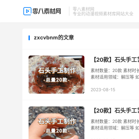
零八素材网
专业的动漫视频素材库网站大全
zxcvbnm的文章
【20款】石头手工
素材数量：20款 素材时长：
素材适用领域：解压等 
2023-08-15
【20款】石头手工
素材数量：20款 素材时长：
素材适用领域：解压等 