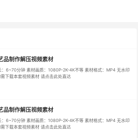
艺品制作解压视频素材
6~70分钟 素材画质：1080P-2K-4K不等 素材格式：MP4 无水印
如需下载本套视频素材 请点击此处直达
艺品制作解压视频素材
6~70分钟 素材画质：1080P-2K-4K不等 素材格式：MP4 无水印
如需下载本套视频素材 请点击此处直达