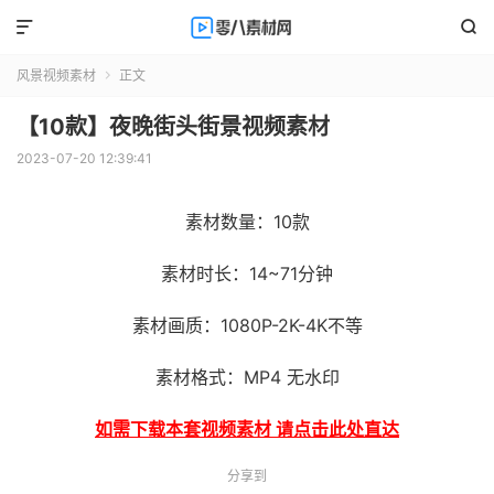


风景视频素材
正文

【10款】夜晚街头街景视频素材
2023-07-20 12:39:41
素材数量：10款
素材时长：14~71分钟
素材画质：1080P-2K-4K不等
素材格式：MP4 无水印
如需下载本套视频素材 请点击此处直达
分享到