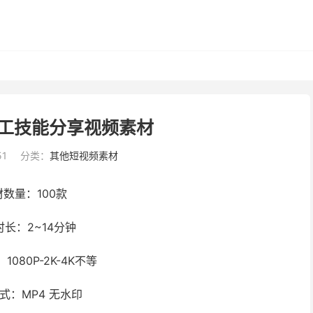
手工技能分享视频素材
51
分类：
其他短视频素材
数量：100款
长：2~14分钟
080P-2K-4K不等
式：MP4 无水印