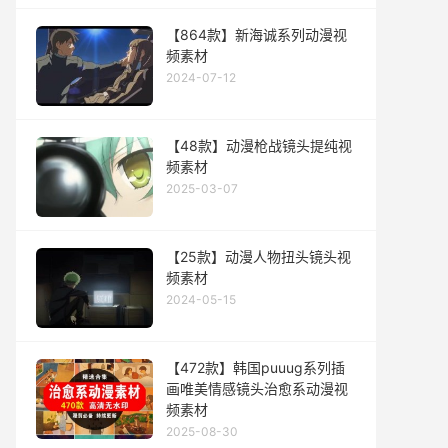
【864款】新海诚系列动漫视
频素材
2024-07-12
【48款】动漫枪战镜头提纯视
频素材
2025-03-07
【25款】动漫人物扭头镜头视
频素材
2024-05-15
【472款】韩国puuug系列插
画唯美情感镜头治愈系动漫视
频素材
2025-08-30