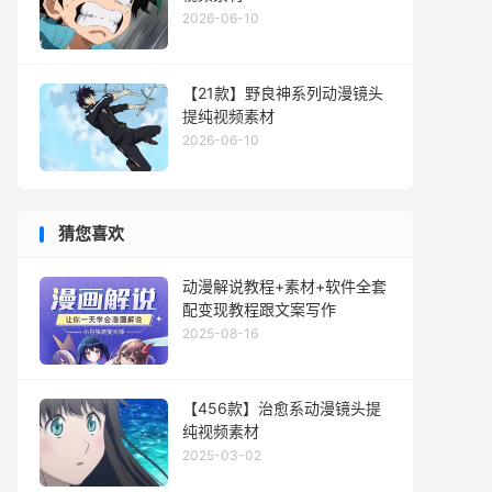
2026-06-10
【21款】野良神系列动漫镜头
提纯视频素材
2026-06-10
猜您喜欢
动漫解说教程+素材+软件全套
配变现教程跟文案写作
2025-08-16
【456款】治愈系动漫镜头提
纯视频素材
2025-03-02